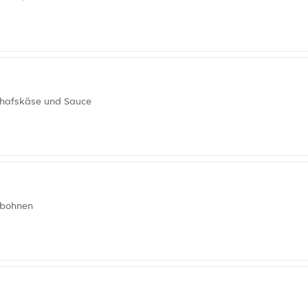
chafskäse und Sauce
rbohnen