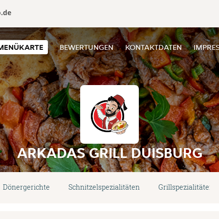
o.de
MENÜKARTE
BEWERTUNGEN
KONTAKTDATEN
IMPRE
ARKADAS GRILL DUISBURG
Dönergerichte
Schnitzelspezialitäten
Grillspezialitäten